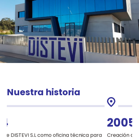
Nuestra historia
4
2005
e DISTEVI S.L como oficina técnica para
Creación del ta