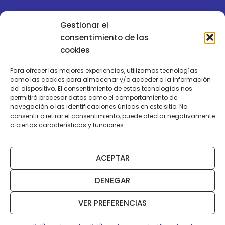
POLÍTICA DE CALIDAD
Gestionar el
CANAL DENUNCIAS
consentimiento de las
cookies
TRABAJA CON NOSOTROS
Para ofrecer las mejores experiencias, utilizamos tecnologías
AVISO LEGAL
como las cookies para almacenar y/o acceder a la información
del dispositivo. El consentimiento de estas tecnologías nos
PRIVACIDAD
permitirá procesar datos como el comportamiento de
navegación o las identificaciones únicas en este sitio. No
COOKIES
consentir o retirar el consentimiento, puede afectar negativamente
a ciertas características y funciones.
ACEPTAR
DENEGAR
© 2025 GRUPO DISTEVI. All Rights Reserved
VER PREFERENCIAS
DISEÑO WEB