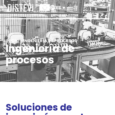
ES
INICIO
»
INGENIERÍA DE PROCESOS
Ingeniería de
procesos
Soluciones de